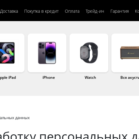
Доставка
Покупка в кредит
Оплата
Трейд-ин
Гарантия
К
pple iPad
iPhone
Watch
Вся акуст
нальных данных
аботку персональных 