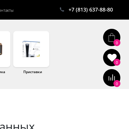
+7 (813) 637-88-80
онтакты
0
0
ика
Приставки
0
данных